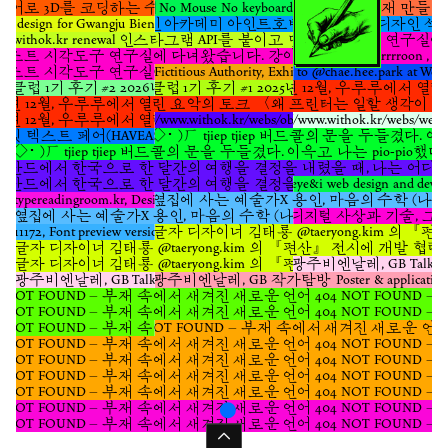
어로 3D를 코딩하는 수업을 만들었습니다. 4주 동안 직접 만드는 건 책이 빙
[마감] No Mouse No keyboard No Pr
[마감] 온라인 3D 서재 만들기:
interviews with seniors and practitioners were later developed into the
ter design for Gwangju Biennale Artist focus 2026 Client 광주비엔날레
디자인 아카데미 아인트호벤(DAE) 소셜 디자인 석사 논문 2024년 겨울,
projects
Unfamiliar Paper
and
Unfamiliar Format
, and were released
[3]
[4]
6 withok.kr renewal 인스타그램 API를 붙이고 댓글 기능도 추가했습니다. 보기엔 조용한 업데이트
카이스트 시각도구 연구실에 다녀왔습니다. 강이룬
through
Tumblbug
crowdfunding
. This became their first experiment
[5]
트 시각도구 연구실에 다녀왔습니다. 강이룬 선생님 @rrrrroon , 연구실 학부생대학원생들과 함께한 시
in treating design knowledge as a shared public resource.
트 시각도구 연구실에 다녀왔습니다. 강이룬 선생님 @rrrrroon , 연구실 학부생대학원생들과 함께한 시
2026, Fictitious Authority, Exhibition poste
A Visit to @chae.hee.park at Werk
They later expanded their engagement with archives and print through
클럽 1기 후기 #2 2026년 1월, 피지세이버오피스(PSO) @pizz
코드클럽 1기 후기 #1 2025년 9월, 피지세이버오피
2025년 12월, 우루루에서 열린 요악의 토
Hongik University
's communication design program
, alongside visual
[6]
5년 12월, 우루루에서 열린 요악의 토크 〈왜 프린터는 일할 생각이 없나요?〉를 다녀왔어요. 늘 말을 
design and a printmaking minor. In parallel, they continued
5년 12월, 우루루에서 열린 요악의 토크 〈왜 프린터는 일할 생각이 없나요?〉를 다녀왔어요. 늘 말을 
https://www.withok.kr/webs/object-oriented-
https://www.withok.kr/web
conversations with peers about the broader art ecosystem, including
 텍스트 페어(HAVEASEAT TEXT FAIR)은 주체적 관계망에서 자본의 협업 없이 시작된 프로젝트다.
ㄟ( ･◇･ )ㄏ tjiep tjiep 버드콜의 문을 두들겼다. 이윽고 나는 pio
ethical questions around art consumption, environmental issues, artists'
･◇･ )ㄏ tjiep tjiep 버드콜의 문을 두들겼다. 이윽고 나는 pio-pio했다. 오늘 우리는 vak 
working conditions, and distribution channels
, and carried out
[7]
드에서 한국으로 한 달간의 여행을 결정을 내렸을 때, 나는 어디에도 속하지 않은 상태임을 깨달았다. 네덜란드
multiple experiments through publishing and the web.
드에서 한국으로 한 달간의 여행을 결정을 내렸을 때, 나는 어디에도 속하지 않은 상태임을 깨달았다. 네덜란드
2025, eye&i web design and de
They also experimented with recontextualizing objects considered
5, typereadingroom.kr, Designed by Type reading room, Renewal for 
2025, 옆집에 사는 예술가X 용인, 마음의 수학 (나는 세모난 원,
valueless within capitalist systems, which led them to the concept of
5, 옆집에 사는 예술가X 용인, 마음의 수학 (나는 세모난 원, 세계는 둥근 사변형), 그래
최근 디지털 사상과 기술, 그리고 경험을 함께
ephemera
. In
Ephemera Archive Project
, they explored ways of
5, 11172, Font preview version 2.0, development published at 111
2025, 글자 디자이너 김태룡 @taeryong.kim 의 『편산』 전시에 개발 
[8]
[9]
reassigning value to discarded or soon-to-be-discarded print, letters, flyers,
5, 글자 디자이너 김태룡 @taeryong.kim 의 『편산』 전시에 개발 협력 Development coll
tickets, and notices. They explored different ways of reading the
5, 글자 디자이너 김태룡 @taeryong.kim 의 『편산』 전시에 개발 협력 Development coll
2025, 광주비엔날레, GB Talk Poster 
materiality of paper and attempted to overturn the criteria by which
5, 광주비엔날레, GB Talk Poster & applications design
2025, 광주비엔날레, GB 작가탐방 Poster & applications 
2025, 광주비엔날레, G
certain records are classified as “not worth preserving.”
4 NOT FOUND – 부재 속에서 새겨진 새로운 언어 404 NOT F
They later worked as a book designer in the publishing department of
4 NOT FOUND – 부재 속에서 새겨진 새로운 언어 404 NOT F
4 NOT FOUND – 부재 속에서 새겨진 새로운 언어 404 NOT F
404 NOT FOUND – 부재 속에서 새겨진 새로운 언어 404 NOT FO
Ahngraphics
.
[10]
 NOT FOUND – 부재 속에서 새겨진 새로운 언어 404 NOT FOUND – Lost in Tran
They were particularly interested in designing production systems
 NOT FOUND – 부재 속에서 새겨진 새로운 언어 404 NOT FOUND – Lost in Tran
beyond the editing and design of books. After realizing that information
 NOT FOUND – 부재 속에서 새겨진 새로운 언어 404 NOT FOUND – Lost in Tran
on parent sheet sizes, imposition units, and grain direction was scattered
 NOT FOUND – 부재 속에서 새겨진 새로운 언어 404 NOT FOUND – Lost in Tran
across fragmented sources, they built and publicly shared a format
 NOT FOUND – 부재 속에서 새겨진 새로운 언어 404 NOT FOUND – Lost in Trans
reference table and a paper order calculator.
Format Reference Table
[11]
 NOT FOUND – 부재 속에서 새겨진 새로운 언어 404 NOT FOUND – Lost in Trans
and
Paper Order Calculator
were attempts to create “production tools
[12]
 NOT FOUND – 부재 속에서 새겨진 새로운 언어 404 NOT FOUND – Lost in Trans
Baton Relay #2 - Temporary sha
accessible even to beginners,” and small experiments in turning