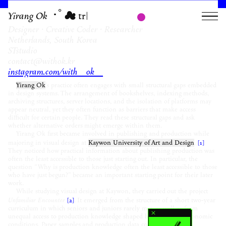
Yirang Ok
･ﾟ☁︎|
Designer · Creative Coder · Researcher
Netherlands, South Korea
STstudio
contact@withok.kr
instagram.com/with_ok_
Yirang Ok
's practice often engages with small structural gaps embedded
in design systems. The arrangement of bookshelves, indexing methods,
archiving structures, server locations, and the isolation of platforms may
appear neutral, yet they often function as barriers that make access
difficult for certain people. They read these structural gaps and ask
whether alternative orders might emerge within them.
Yirang Ok first became involved in publishing and production while
majoring in visual design at
Kaywon University of Art and Design
.
[1]
They noticed how practical information about publishing production was
often the least accessible to those just starting out. In particular, the
question “Why is production knowledge often the least accessible to those
who have just begun?” became an important starting point for their later
work.
While studying visual design at Kaywon, they carried out the project
Unfamiliar Encounter
. It emerged from the structure of a short two-year
[2]
curriculum in which seniors and juniors rarely met, as well as from
unequal access to production knowledge shaped by region and economic
conditions. Paper samples and production data collected through